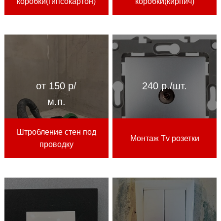
коробки(гипсокартон)
коробки(кирпич)
от 150 р/
240 р./шт.
м.п.
Штробление стен под
Монтаж Tv розетки
проводку