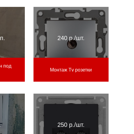
п.
240 р./шт.
н под
Монтаж Tv розетки
.
250 р./шт.