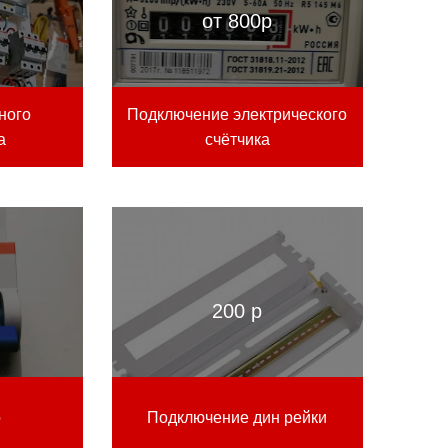
от 800р
ного
Подключение электрического
а
счётчика
200 р
о
Подключение дин рейки