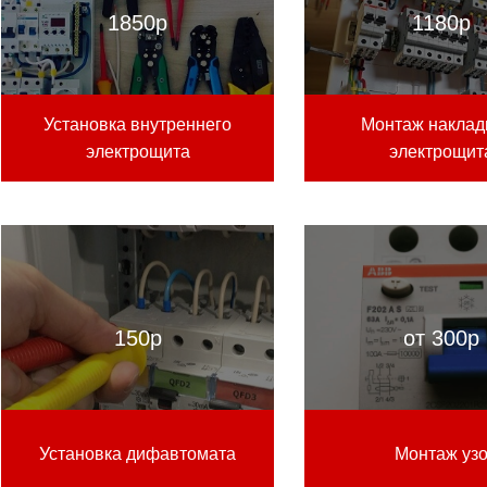
1850р
1180р
Установка внутреннего
Монтаж наклад
электрощита
электрощит
150р
от 300р
Установка дифавтомата
Монтаж уз