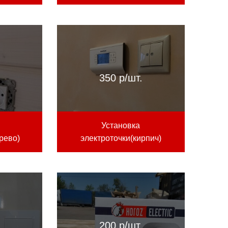
.
350 р/шт.
Установка
рево)
электроточки(кирпич)
.
200 р/шт.