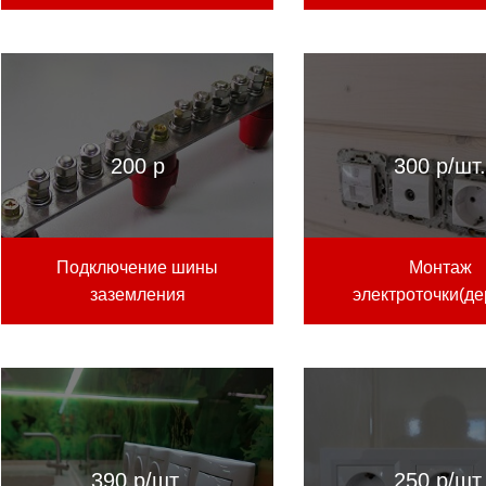
200 р
300 р/шт
Подключение шины
Монтаж
заземления
электроточки(де
390 р/шт.
250 р/шт