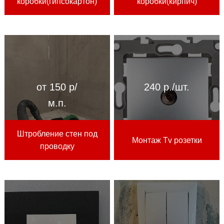
коробки(гипсокартон)
коробки(кирпич)
от 150 р/
240 р./шт.
м.п.
Штробление стен под
Монтаж Tv розетки
проводку